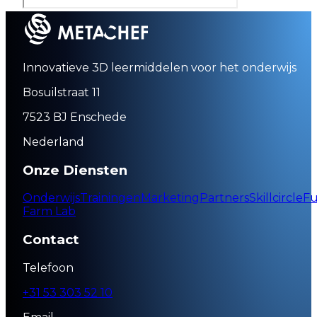
Innovatieve 3D leermiddelen voor het onderwijs
Bosuilstraat 11
7523 BJ Enschede
Nederland
Onze Diensten
Onderwijs
Trainingen
Marketing
Partners
Skillcircle
Fu
Farm Lab
Contact
Telefoon
+31 53 303 52 10