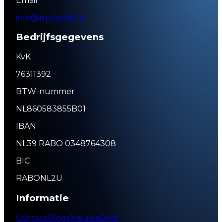
Email
info@metachef.nl
Bedrijfsgegevens
KvK
76311392
BTW-nummer
NL860583855B01
IBAN
NL39 RABO 0348764308
BIC
RABONL2U
Informatie
Contact
Blogs
Nieuws
Over