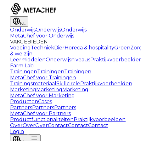
NL
Onderwijs
Onderwijs
Onderwijs
MetaChef voor Onderwijs
VAKGEBIEDEN
Voeding
Techniek
Dier
Horeca & hospitality
Groen
Zor
& welzijn
Leermiddelen
Onderwijsniveaus
Praktijkvoorbeelde
Farm Lab
Trainingen
Trainingen
Trainingen
MetaChef voor Trainingen
Trainingsmateriaal
Skillcircle
Praktijkvoorbeelden
Marketing
Marketing
Marketing
MetaChef voor Marketing
Producten
Cases
Partners
Partners
Partners
MetaChef voor Partners
Productfunctionaliteiten
Praktijkvoorbeelden
Over
Over
Over
Contact
Contact
Contact
Login